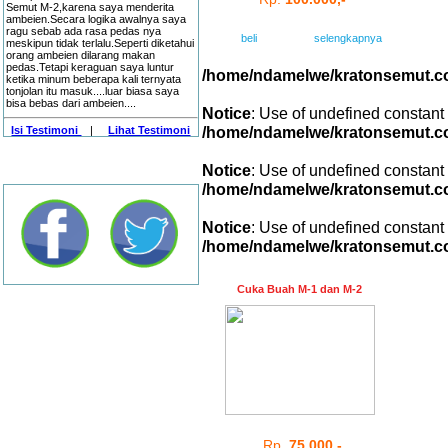
Semut M-2,karena saya menderita
ambeien.Secara logika awalnya saya
ragu sebab ada rasa pedas nya
beli
selengkapnya
meskipun tidak terlalu.Seperti diketahui
orang ambeien dilarang makan
pedas.Tetapi keraguan saya luntur
/home/ndamelwe/kratonsemut.c
ketika minum beberapa kali ternyata
tonjolan itu masuk....luar biasa saya
bisa bebas dari ambeien....
Notice
: Use of undefined constant
/home/ndamelwe/kratonsemut.c
Isi Testimoni
|
Lihat Testimoni
Notice
: Use of undefined constant
Social Media
/home/ndamelwe/kratonsemut.c
Notice
: Use of undefined constant
/home/ndamelwe/kratonsemut.c
Cuka Buah M-1 dan M-2
Rp.
75.000,-