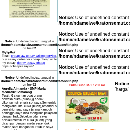
Produk Lainnya
Notice
: Use of undefined constant
/home/ndamelwe/kratonsemut.c
Testimoni User
Notice
: Use of undefined constant
/home/ndamelwe/kratonsemut.c
Notice
: Undefined index: tanggal in
/home/ndamelwe/kratonsemut.com/kraton/kiri.php
on line
82
Notice
: Use of undefined constant
f9y5p6a7
/home/ndamelwe/kratonsemut.c
Testi :
cheap law essay writing service
,
buy essay online for cheap cheap write
my essay,
do my essay cheap
Notice
: Use of undefined constant
https://cheapessay.us/
/home/ndamelwe/kratonsemut.c
Notice
: Undefined index: tanggal in
/home/ndamelwe/kratonsemut.com/kraton/kiri.php
Notice
on line
82
Cuka Buah M-1 : 250 ml
'harga' 
Aurelia Almanda - SMP Maria
Mediatrix Semarang
Testi : Ga cuman buat orang
dewasa,cuka (buah) jg cocok
dikonsumsi remaja spt saya.Semenjak
mengkonsumsi cuka (buah),amandel &
penyakit maag saya jarang kambuh
sehingga saya bisa mengikuti pelajaran
dengan baik.Sebelum tidur saya
selalau meminum cuka (buah) yang
dicampur dengan madu sesendok
makan,saat bangun tidur tubuh saya