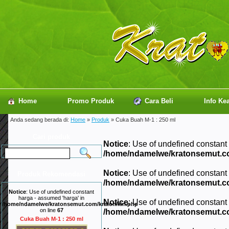
Home
Promo Produk
Cara Beli
Info Ke
Anda sedang berada di:
Home
»
Produk
» Cuka Buah M-1 : 250 ml
Cari produk
Notice
: Use of undefined constant
/home/ndamelwe/kratonsemut.c
Notice
: Use of undefined constant
Produk Rekomendasi
/home/ndamelwe/kratonsemut.c
Notice
: Use of undefined constant
harga - assumed 'harga' in
Notice
: Use of undefined constant
/home/ndamelwe/kratonsemut.com/kraton/kiri.php
on line
67
/home/ndamelwe/kratonsemut.c
Cuka Buah M-1 : 250 ml