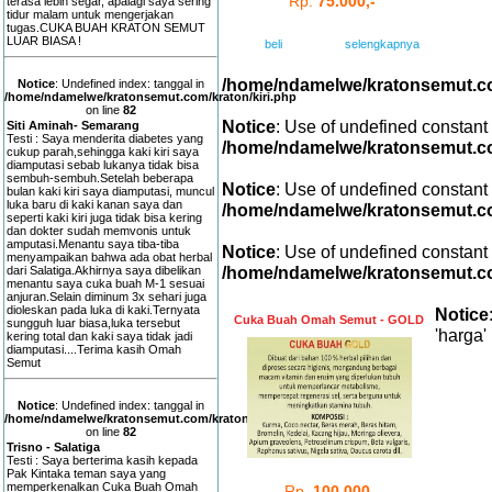
Rp.
75.000,-
terasa lebih segar, apalagi saya sering
tidur malam untuk mengerjakan
tugas.CUKA BUAH KRATON SEMUT
LUAR BIASA !
beli
selengkapnya
/home/ndamelwe/kratonsemut.c
Notice
: Undefined index: tanggal in
/home/ndamelwe/kratonsemut.com/kraton/kiri.php
on line
82
Notice
: Use of undefined constant
Siti Aminah- Semarang
Testi : Saya menderita diabetes yang
/home/ndamelwe/kratonsemut.c
cukup parah,sehingga kaki kiri saya
diamputasi sebab lukanya tidak bisa
sembuh-sembuh.Setelah beberapa
Notice
: Use of undefined constant
bulan kaki kiri saya diamputasi, muncul
luka baru di kaki kanan saya dan
/home/ndamelwe/kratonsemut.c
seperti kaki kiri juga tidak bisa kering
dan dokter sudah memvonis untuk
amputasi.Menantu saya tiba-tiba
Notice
: Use of undefined constant
menyampaikan bahwa ada obat herbal
/home/ndamelwe/kratonsemut.c
dari Salatiga.Akhirnya saya dibelikan
menantu saya cuka buah M-1 sesuai
anjuran.Selain diminum 3x sehari juga
dioleskan pada luka di kaki.Ternyata
Notice
Cuka Buah Omah Semut - GOLD
sungguh luar biasa,luka tersebut
'harga' 
kering total dan kaki saya tidak jadi
diamputasi....Terima kasih Omah
Semut
Notice
: Undefined index: tanggal in
/home/ndamelwe/kratonsemut.com/kraton/kiri.php
on line
82
Trisno - Salatiga
Testi : Saya berterima kasih kepada
Pak Kintaka teman saya yang
memperkenalkan Cuka Buah Omah
Rp.
100.000,-