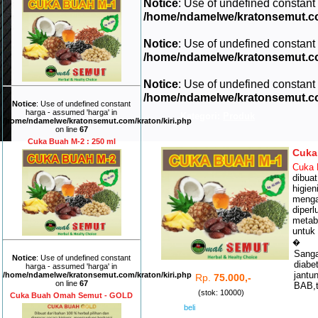
Notice
: Use of undefined constant
/home/ndamelwe/kratonsemut.c
Notice
: Use of undefined constant
/home/ndamelwe/kratonsemut.c
Notice
: Use of undefined constant
/home/ndamelwe/kratonsemut.c
Notice
: Use of undefined constant
harga - assumed 'harga' in
Kategori:
Produk
/home/ndamelwe/kratonsemut.com/kraton/kiri.php
on line
67
Cuka Buah M-2 : 250 ml
Cuka
Cuka 
dibuat
higien
menga
diper
metab
untuk
�
San
Notice
: Use of undefined constant
diabe
harga - assumed 'harga' in
jant
/home/ndamelwe/kratonsemut.com/kraton/kiri.php
Rp.
75.000,-
on line
67
BAB,t
(stok: 10000)
Cuka Buah Omah Semut - GOLD
beli